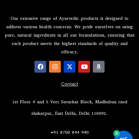
Our extensive range of Ayurvedic products is designed to
address various health concerns. We pride ourselves on using
pure, natural ingredients in all our formulations, ensuring that
each product meets the highest standards of quality and
efficacy.
F
I
X
Y
A
a
n
-
o
m
c
s
t
u
a
Contact
e
t
w
t
z
b
a
i
u
o
o
g
t
b
n
1st Floor 4 and 5 Veer Savarkar Block, Madhuban raod
o
r
t
e
k
a
e
shakarpur, East Delhi, Delhi 110092.
m
r
+91 8700 844 940
0